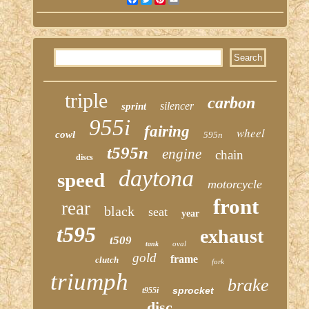
triple
carbon
silencer
sprint
955i
fairing
wheel
cowl
595n
t595n
engine
chain
discs
daytona
speed
motorcycle
front
rear
black
seat
year
t595
exhaust
t509
oval
tank
gold
frame
clutch
fork
triumph
brake
sprocket
t955i
disc