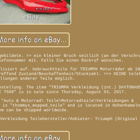
gebildete. >> ein kleiner Bruch seitlich (an der Verschr
lefonnummer mit. Falls Sie einen Rückruf wünschen.
alisiert auf. Gebrauchtteile für TRIUMPH Motorräder ab 1
reffend Zustand/Beschaffenheit/Stückzahl. >>> KEINE tele
ellungen anderer Teile möglich.
estellung. The item "TRIUMPH Verkleidung (int.) DAYTONA9
E T509" is in sale since Thursday, August 03, 2017.
 "Auto & Motorrad\ Teile\Motorradteile\Verkleidungen &
r is "thommys_mopped_teile" and is located in Hohenhamel
em can be shipped worldwide.
 Verkleidung
Teilehersteller/Anbieter: Triumph (Original