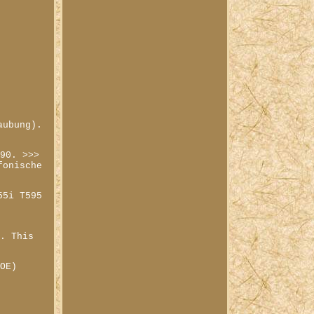
aubung).
990. >>>
fonische
55i T595
n. This
 OE)