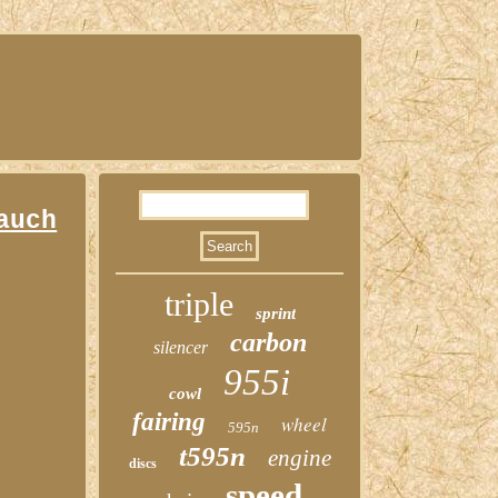
auch
triple
sprint
carbon
silencer
955i
cowl
fairing
wheel
595n
t595n
engine
discs
speed