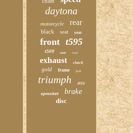
chain
daytona
rear
motorcycle
black
seat
year
t595
front
t509
oval
tank
exhaust
clutch
gold
frame
fork
triumph
t955i
brake
sprocket
disc