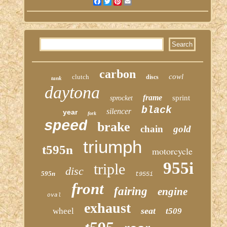
Facebook
Twitter
Pinterest
Email
carbon
cowl
clutch
discs
tank
daytona
frame
sprint
sprocket
black
silencer
year
fork
speed
brake
chain
gold
triumph
t595n
motorcycle
955i
triple
disc
595n
t955i
front
fairing
engine
oval
exhaust
seat
wheel
t509