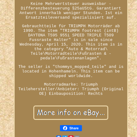
Keine Mehrwertsteuer ausweisbar -
Differenzbesteuerung §25aUStG. Garantiert
Antwort innerhalb weniger Stunden. Ist ein
Ersatzteileversand spezialisiert auf.
Gebrauchtteile für TRIUMPH Motorräder ab
1990. The item "TRIUMPH footrest (intB)
DAYTONA T595 955i SPEED TRIPLE T509
Fussraste Halter" is in sale since
Wednesday, April 15, 2020. This item is in
the category "Auto & Motorrad\
Teile\Motorradteile\Fußrasten & -
pedale\Fußrastenanlagen".
The seller is "thommys_mopped_teile" and is
located in Hohenhameln. This item can be
shipped worldwide.
Motorradmarke: Triumph
Teilehersteller/Anbieter: Triumph (Original
OE)
Einbauposition: Rechts
Share