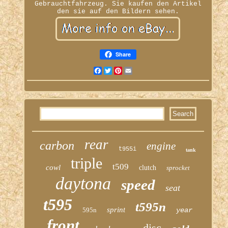
Gebrauchtfahrzeug. Sie kaufen den Artikel
den sie auf den Bildern sehen.
Share
Facebook
Twitter
Pinterest
Email
rear
carbon
engine
t955i
tank
triple
t509
cowl
clutch
sprocket
daytona
speed
seat
t595
t595n
sprint
595n
year
front
disc