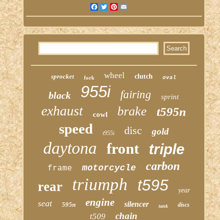
Facebook
Twitter
Pinterest
Email
wheel
sprocket
clutch
fork
oval
955i
fairing
black
sprint
exhaust
brake
t595n
cowl
speed
disc
gold
t955i
daytona
front
triple
carbon
motorcycle
frame
triumph
t595
rear
year
engine
seat
silencer
595n
discs
tank
chain
t509