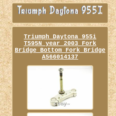
Triumph Daytona 955i
T595N year 2003 Fork
Bridge Bottom Fork Bridge
A566014137