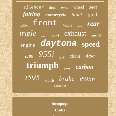
seat
wheel
silencer
discs
t955i
fairing
black
gold
motorcycle
front
rear
frame
595n
fork
triple
exhaust
cowl
sprint
oval
daytona
speed
engine
955i
disc
chain
t509
tank
triumph
carbon
year
t595
brake
t595n
clutch
sprocket
Homepage
Links