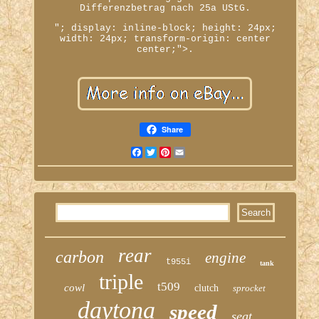
Differenzbetrag nach 25a UStG.
"; display: inline-block; height: 24px;
width: 24px; transform-origin: center
center;">.
Share
Facebook
Twitter
Pinterest
Email
rear
carbon
engine
t955i
tank
triple
t509
cowl
clutch
sprocket
daytona
speed
seat