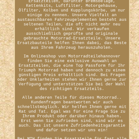
Ersatzteilen, darunter Bremsbeläge,
Kettenkits, Luftfilter, Motorgehäuse,
Ölfilter, Kolben und Kupplungskörbe, um nur
einige zu nennen. Unsere Vielfalt an
austauschbaren Fahrzeugelementen besteht aus
seltenen Teilen, die oft nicht mehr neu
erhältlich sind. Wir verkaufen
ausschließlich geprüfte und originale
gebrauchte Motorrad-Ersatzteile. Unsere
Ersatzbauteile helfen Ihnen dabei, das Beste
aus Ihrem Fahrzeug herauszuholen.
Im Onlineshop von Motorradteilehannover
finden Sie eine exklusive Auswahl an
Ersatzteilen, die eine Top Passform für Ihr
Triumph Motorrad haben und dennoch zu einem
günstigen Preis erhältlich sind. Bei Fragen
oder Unklarheiten stehen wir Ihnen gerne zur
Verfügung und unterstützen Sie bei der Wahl
des richtigen Ersatzteils.
Alle anderen Teile für dieses Motorrad..
Kundenfragen beantworten wir auch
schnellstmöglich. Wir helfen Ihnen gerne mit
Rat und Tat. Egal was für eine Frage Sie zu
Ihrem Produkt oder darüber hinaus haben.
Erst wenn Sie zufrieden sind, sind wir es
auch. Das ist unsere Zufriedenheitsgarantie
und dafür setzen wir uns ein!
Bei MTH finden Sie Ersatzteile für fast alle