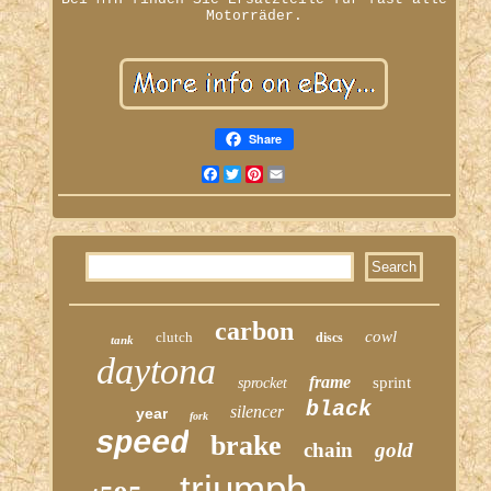
Motorräder.
Share
Facebook
Twitter
Pinterest
Email
carbon
cowl
clutch
discs
tank
daytona
frame
sprint
sprocket
black
silencer
year
fork
speed
brake
chain
gold
triumph