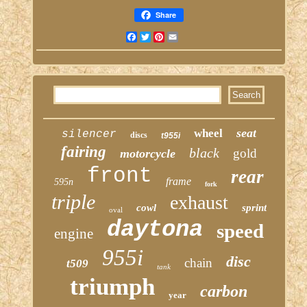
Share
Facebook
Twitter
Pinterest
Email
seat
wheel
silencer
discs
t955i
fairing
black
gold
motorcycle
front
rear
frame
595n
fork
triple
exhaust
cowl
sprint
oval
daytona
speed
engine
955i
disc
chain
t509
tank
triumph
carbon
year