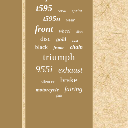
t595
sprint
595n
t595n
year
front
wheel
discs
disc
gold
oval
black
chain
frame
triumph
955i
exhaust
brake
silencer
fairing
motorcycle
fork