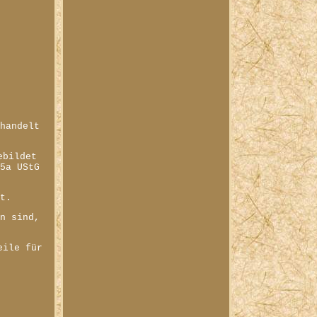
 handelt
ebildet
25a UStG
at.
en sind,
eile für