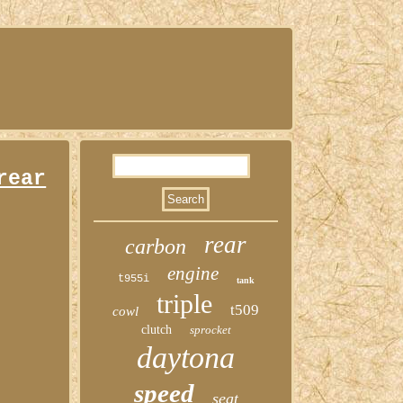
rear
rear
carbon
engine
t955i
tank
triple
t509
cowl
clutch
sprocket
daytona
speed
seat