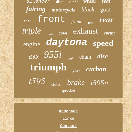
seat
wheel
silencer
discs
t955i
fairing
black
gold
motorcycle
front
rear
frame
595n
fork
triple
exhaust
cowl
sprint
oval
daytona
speed
engine
955i
disc
chain
t509
tank
triumph
carbon
year
t595
brake
t595n
clutch
sprocket
Homepage
Links
Contact