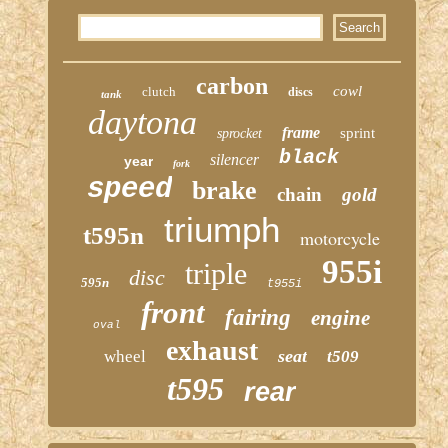
carbon
cowl
clutch
discs
tank
daytona
frame
sprint
sprocket
black
silencer
year
fork
speed
brake
chain
gold
triumph
t595n
motorcycle
955i
triple
disc
595n
t955i
front
fairing
engine
oval
exhaust
seat
wheel
t509
t595
rear