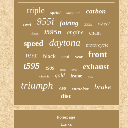
triple
carbon
silencer
sprint
955i
fairing
wheel
cowl
595n
t595n
engine
chain
discs
daytona
speed
motorcycle
front
rear
black
seat
year
t595
exhaust
t509
oval
tank
gold
frame
clutch
fork
triumph
brake
sprocket
t955i
disc
Homepage
Links