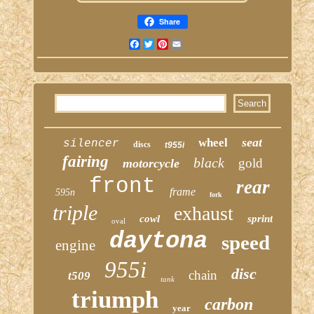
Share
Facebook
Twitter
Pinterest
Email
seat
wheel
silencer
discs
t955i
fairing
black
gold
motorcycle
front
rear
frame
595n
fork
triple
exhaust
cowl
sprint
oval
daytona
speed
engine
955i
disc
chain
t509
tank
triumph
carbon
year