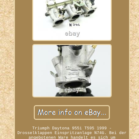
Triumph Daytona 955i T595 1999 -
Drosselklappen Einspritzanlage N74G. Bei der
angebotenen Ware handelt es sich um