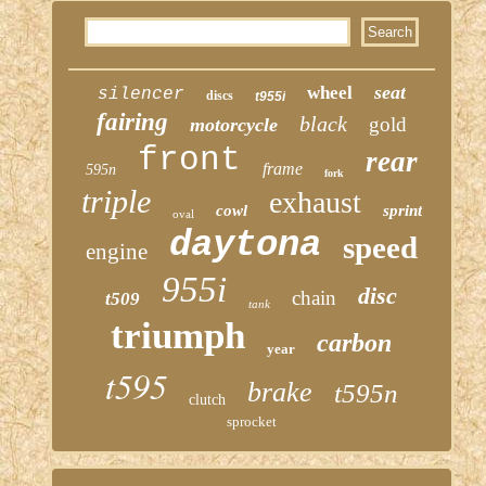
seat
wheel
silencer
discs
t955i
fairing
black
gold
motorcycle
front
rear
frame
595n
fork
triple
exhaust
cowl
sprint
oval
daytona
speed
engine
955i
disc
chain
t509
tank
triumph
carbon
year
t595
brake
t595n
clutch
sprocket