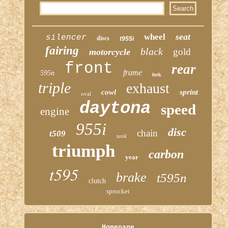
seat
wheel
silencer
discs
t955i
fairing
black
gold
motorcycle
front
rear
frame
595n
fork
triple
exhaust
cowl
sprint
oval
daytona
speed
engine
955i
disc
chain
t509
tank
triumph
carbon
year
t595
brake
t595n
clutch
sprocket
Homepage