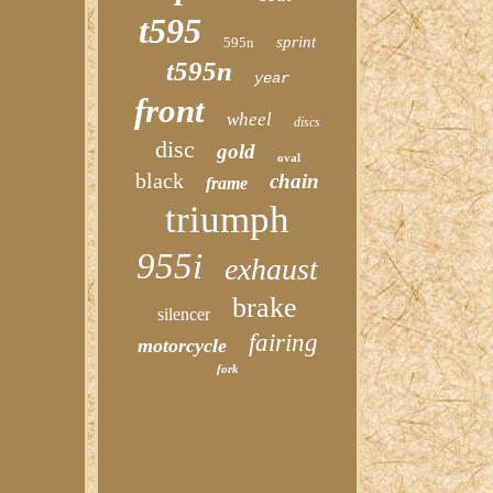
t595
sprint
595n
t595n
year
front
wheel
discs
disc
gold
oval
black
chain
frame
triumph
955i
exhaust
brake
silencer
fairing
motorcycle
fork