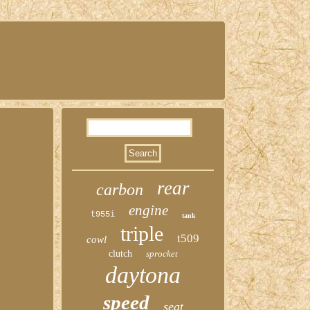
rear
carbon
engine
t955i
tank
triple
t509
cowl
clutch
sprocket
daytona
speed
seat