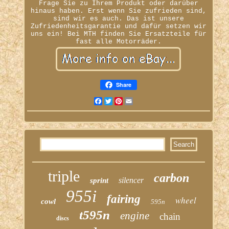
Frage Sie zu Ihrem Produkt oder darüber
hinaus haben. Erst wenn Sie zufrieden sind,
sind wir es auch. Das ist unsere
Zufriedenheitsgarantie und dafür setzen wir
uns ein! Bei MTH finden Sie Ersatzteile für
fast alle Motorräder.
Share
Facebook
Twitter
Pinterest
Email
triple
carbon
silencer
sprint
955i
fairing
wheel
cowl
595n
t595n
engine
chain
discs