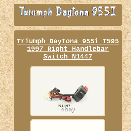
Triumph Daytona 955i T595
1997 Right Handlebar
Switch N1447