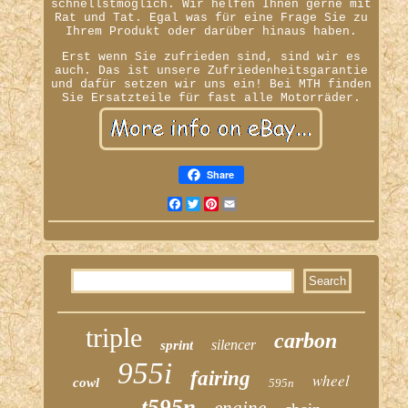
schnellstmöglich. Wir helfen Ihnen gerne mit
Rat und Tat. Egal was für eine Frage Sie zu
Ihrem Produkt oder darüber hinaus haben.
Erst wenn Sie zufrieden sind, sind wir es
auch. Das ist unsere Zufriedenheitsgarantie
und dafür setzen wir uns ein! Bei MTH finden
Sie Ersatzteile für fast alle Motorräder.
Share
Facebook
Twitter
Pinterest
Email
triple
carbon
silencer
sprint
955i
fairing
wheel
cowl
595n
t595n
engine