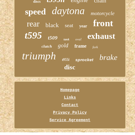
chain
discs
daytona
speed
motorcycle
front
rear
black
seat
year
t595
exhaust
t509
oval
tank
gold
frame
clutch
fork
triumph
brake
sprocket
t955i
disc
Homepage
Links
Contact
Privacy Policy
Service Agreement