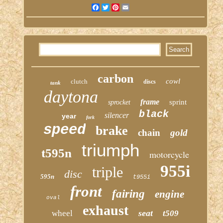
Facebook
Twitter
Pinterest
Email
carbon
cowl
clutch
discs
tank
daytona
frame
sprint
sprocket
black
silencer
year
fork
speed
brake
chain
gold
triumph
t595n
motorcycle
955i
triple
disc
595n
t955i
front
fairing
engine
oval
exhaust
seat
wheel
t509