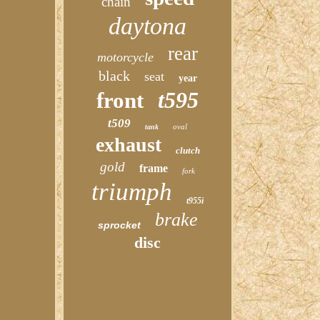
chain
daytona
rear
motorcycle
black
seat
year
t595
front
t509
oval
tank
exhaust
clutch
gold
frame
fork
triumph
t955i
brake
sprocket
disc