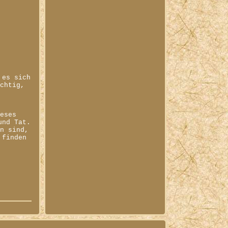
 es sich
üchtig,
ieses
und Tat.
en sind,
 finden