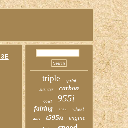
73E
triple
sprint
carbon
silencer
955i
cowl
fairing
wheel
595n
t595n
engine
discs
speed