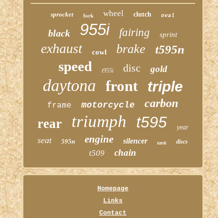
wheel
sprocket
clutch
fork
oval
955i
fairing
black
sprint
exhaust
brake
t595n
cowl
speed
disc
gold
t955i
daytona
front
triple
carbon
motorcycle
frame
triumph
t595
rear
year
engine
seat
silencer
595n
discs
tank
chain
t509
Homepage
Links
Contact