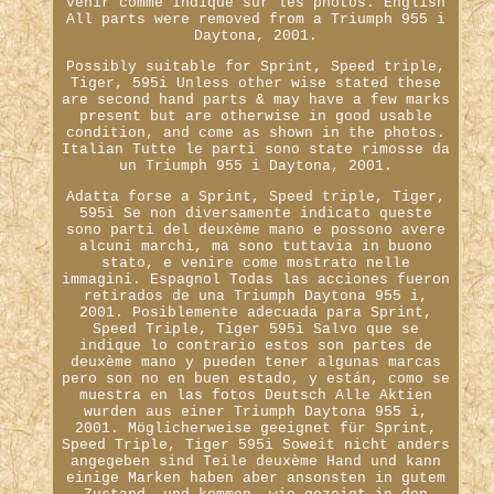
venir comme indiqué sur les photos. English
All parts were removed from a Triumph 955 i
Daytona, 2001.
Possibly suitable for Sprint, Speed triple,
Tiger, 595i Unless other wise stated these
are second hand parts & may have a few marks
present but are otherwise in good usable
condition, and come as shown in the photos.
Italian Tutte le parti sono state rimosse da
un Triumph 955 i Daytona, 2001.
Adatta forse a Sprint, Speed triple, Tiger,
595i Se non diversamente indicato queste
sono parti del deuxème mano e possono avere
alcuni marchi, ma sono tuttavia in buono
stato, e venire come mostrato nelle
immagini. Espagnol Todas las acciones fueron
retirados de una Triumph Daytona 955 i,
2001. Posiblemente adecuada para Sprint,
Speed Triple, Tiger 595i Salvo que se
indique lo contrario estos son partes de
deuxème mano y pueden tener algunas marcas
pero son no en buen estado, y están, como se
muestra en las fotos Deutsch Alle Aktien
wurden aus einer Triumph Daytona 955 i,
2001. Möglicherweise geeignet für Sprint,
Speed Triple, Tiger 595i Soweit nicht anders
angegeben sind Teile deuxème Hand und kann
einige Marken haben aber ansonsten in gutem