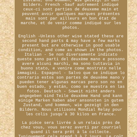
Zustand, und kommen, wie gezeigt in den
Bildern. French -Sauf autrement indiqué
ceux-ci sont parties de deuxeme main et
peuvent avoir quelques marques présentes
mais sont par ailleurs en bon état de
marche, et de venir comme indiqué sur les
photos.
English -Unless other wise stated these are
second hand parts & may have a few marks
present but are otherwise in good usable
condition, and come as shown in the photos.
Italian - Se non diversamente indicato
queste sono parti del deuxème mano e possono
avere alcuni marchi, ma sono tuttavia in
buono stato, e venire come mostrato nelle
immagini. Espagnol - Salvo que se indique lo
contrario estos son partes de deuxème mano y
pueden tener algunas marcas pero son no en
buen estado, y están, como se muestra en las
fotos. Deutsch - Soweit nicht anders
angegeben sind Teile deuxème Hand und kann
einige Marken haben aber ansonsten in gutem
Zustand, und kommen, wie gezeigt in den
Bildern. Nous utilisons Mondial Relay pour
les colis jusqu'à 30 kilos en France.
La pièce sera livrée à un relais près de
chez vous, vous serez averti par courriel
quand il sera prêt à la collecte.
Typiquement cela prend 3 à 7 jours. Le coût