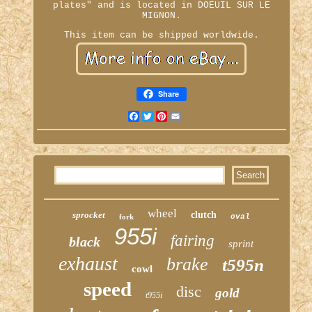
plates" and is located in DOEUIL SUR LE
MIGNON.
This item can be shipped worldwide.
Share
Facebook
Twitter
Pinterest
Email
wheel
sprocket
clutch
fork
oval
955i
fairing
black
sprint
exhaust
brake
t595n
cowl
speed
disc
gold
t955i