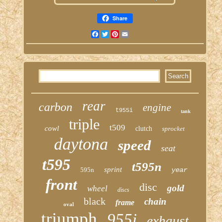
Share
Facebook
Twitter
Pinterest
Email
rear
carbon
engine
t955i
tank
triple
t509
cowl
clutch
sprocket
daytona
speed
seat
t595
t595n
sprint
595n
year
front
disc
gold
wheel
discs
black
chain
frame
oval
triumph
955i
exhaust