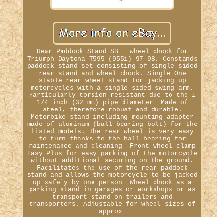
Rear Paddock Stand SB + wheel chock for
Triumph Daytona T595 (955i) 97-98. Constands
paddock stand set consisting of single sided
rear stand and wheel chock. Single One
stable rear wheel stand for jacking up
motorcycles with a single-sided swing arm.
Particularly torsion-resistant due to the 1
1/4 inch (32 mm) pipe diameter. Made of
steel, therefore robust and durable.
Motorbike stand including mounting adapter
made of aluminum (ball bearing bolt) for the
listed models. The rear wheel is very easy
to turn thanks to the ball bearing for
maintenance and cleaning. Front wheel clamp
Easy Plus for easy parking of the motorcycle
without additional securing on the ground.
Facilitates the use of the rear paddock
stand and allows the motorcycle to be jacked
up safely by one person. Wheel chock as a
parking stand in garages or workshops or as
transport stand on trailers and
transporters. Adjustable for wheel sizes of
approx.