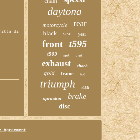
chain
daytona
rear
motorcycle
ritta di
black
seat
year
t595
front
t509
oval
tank
exhaust
clutch
gold
frame
fork
triumph
t955i
brake
sprocket
disc
e Agreement