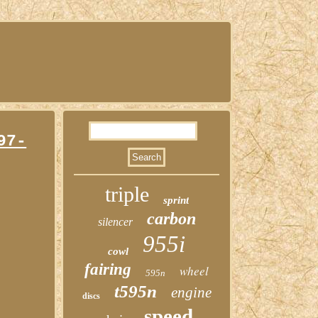
97-
triple
sprint
carbon
silencer
955i
cowl
fairing
wheel
595n
t595n
engine
discs
speed