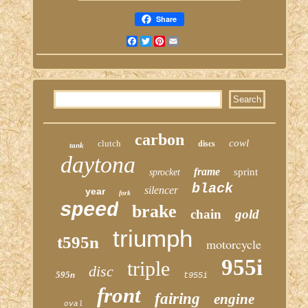
Share
Facebook
Twitter
Pinterest
Email
carbon
cowl
clutch
discs
tank
daytona
frame
sprint
sprocket
black
silencer
year
fork
speed
brake
chain
gold
triumph
t595n
motorcycle
955i
triple
disc
595n
t955i
front
fairing
engine
oval