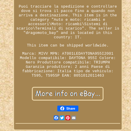
Puoi tracciare la spedizione e controllare
dove si trova il pacco fino a quando non
arriva a destinazione. This item is in the
category "Auto e moto: ricambi e
accessori\Moto: ricambi\Sistemi di
scarico\Terminali di scarico". The seller is
"dragomoto_bay" and is located in this
country: IT.
This item can be shipped worldwide.
Marca: MIVV
MPN: AT001LEDAYTONA955I2001
Modello compatibile: DAYTONA 955I
Colore:
Nero
Produttore compatibile: TRIUMPH
Garanzia produttore: 2 anni
Paese di
fabbricazione: Italia
tipo de vehiculo:
T595, T595SP
EAN: 8051012011463
Share
Facebook
Twitter
Pinterest
Email