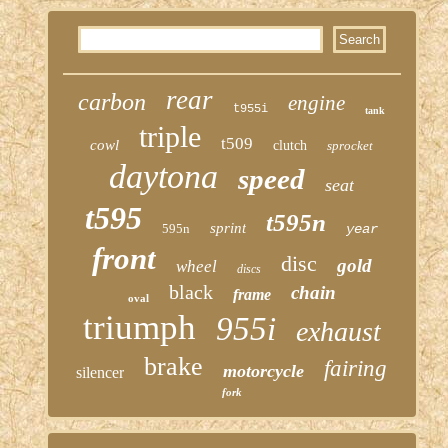
rear
carbon
engine
t955i
tank
triple
t509
cowl
clutch
sprocket
daytona
speed
seat
t595
t595n
sprint
595n
year
front
disc
gold
wheel
discs
black
chain
frame
oval
triumph
955i
exhaust
brake
fairing
motorcycle
silencer
fork