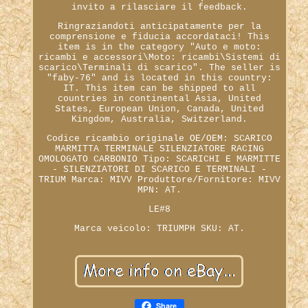
invito a rilasciare il feedback.
Ringraziandoti anticipatamente per la
comprensione e fiducia accordataci! This
item is in the category "Auto e moto:
ricambi e accessori\Moto: ricambi\Sistemi di
scarico\Terminali di scarico". The seller is
"faby-76" and is located in this country:
IT. This item can be shipped to all
countries in continental Asia, United
States, European Union, Canada, United
Kingdom, Australia, Switzerland.
Codice ricambio originale OE/OEM: SCARICO
MARMITTA TERMINALE SILENZIATORE RACING
OMOLOGATO CARBONIO
Tipo: SCARICHI E MARMITTE
- SILENZIATORI DI SCARICO E TERMINALI -
TRIUM
Marca: MIVV
Produttore/Fornitore: MIVV
MPN: AT.
LE#8
Marca veicolo: TRIUMPH
SKU: AT.
Share