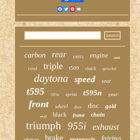
Facebook
Twitter
Pinterest
Email
rear
carbon
engine
t955i
tank
triple
t509
cowl
clutch
sprocket
daytona
speed
seat
t595
t595n
sprint
595n
year
front
disc
gold
wheel
discs
black
chain
frame
oval
triumph
955i
exhaust
brake
fairing
motorcycle
silencer