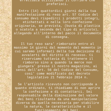
effettuata utilizzando il corriere che
preferisci.
Entro (14) quattordici giorni dalla tua
manifestazione di reso art. 57 Codice del
consumo devi rispedirci i prodotti integri,
etichettati e nella loro confezione
originaria, se prevista, (busta di plastica
o scatola a seconda del tipo di articolo),
allegando all'interno del pacco il documento
di consegna.
Il tuo reso sara' rimborsato entro al
massimo 14 giorni dal momento dal momento in
cui saremo informati della tua decisione di
avvalerti del diritto di recesso. Ci
riserviamo tuttavia di trattenere il
rimborso sino a quando la merce non
giungera' presso il nostro magazzino, ai
sensi dell'art. 56 del Codice del Consumo,
cosi' come modificato dal decreto
legislativo 21 febbraio 2014 n.
Se l'articolo ricevuto non corrisponde a
quanto ordinato, ti chiediamo di non aprire
la confezione e di contattarci. Sei
responsabile della diminuzione del valore
dei beni risultante da una manipolazione
diversa da quella necessaria per stabilire
la natura, le caratteristiche e il
funzionamento dei beni.