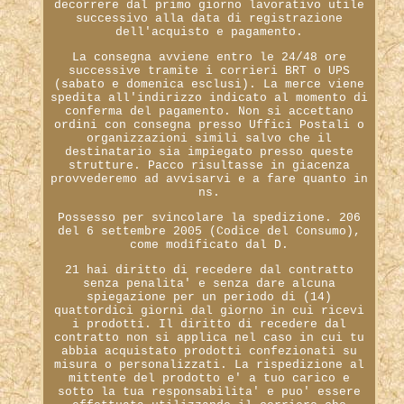
decorrere dal primo giorno lavorativo utile
successivo alla data di registrazione
dell'acquisto e pagamento.
La consegna avviene entro le 24/48 ore
successive tramite i corrieri BRT o UPS
(sabato e domenica esclusi). La merce viene
spedita all'indirizzo indicato al momento di
conferma del pagamento. Non si accettano
ordini con consegna presso Uffici Postali o
organizzazioni simili salvo che il
destinatario sia impiegato presso queste
strutture. Pacco risultasse in giacenza
provvederemo ad avvisarvi e a fare quanto in
ns.
Possesso per svincolare la spedizione. 206
del 6 settembre 2005 (Codice del Consumo),
come modificato dal D.
21 hai diritto di recedere dal contratto
senza penalita' e senza dare alcuna
spiegazione per un periodo di (14)
quattordici giorni dal giorno in cui ricevi
i prodotti. Il diritto di recedere dal
contratto non si applica nel caso in cui tu
abbia acquistato prodotti confezionati su
misura o personalizzati. La rispedizione al
mittente del prodotto e' a tuo carico e
sotto la tua responsabilita' e puo' essere