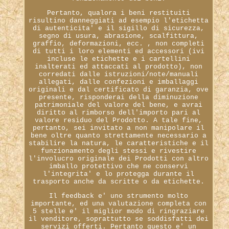
Pertanto, qualora i beni restituiti
risultino danneggiati ad esempio l'etichetta
di autenticita' e il sigillo di sicurezza,
segno di usura, abrasione, scalfittura,
graffio, deformazioni, ecc. , non completi
di tutti i loro elementi ed accessori (ivi
incluse le etichette e i cartellini
inalterati ed attaccati al prodotto), non
corredati dalle istruzioni/note/manuali
allegati, dalle confezioni e imballaggi
originali e dal certificato di garanzia, ove
presente, risponderai della diminuzione
patrimoniale del valore del bene, e avrai
diritto al rimborso dell'importo pari al
valore residuo del Prodotto. A tale fine,
pertanto, sei invitato a non manipolare il
bene oltre quanto strettamente necessario a
stabilire la natura, le caratteristiche e il
funzionamento degli stessi e rivestire
l'involucro originale dei Prodotti con altro
imballo protettivo che ne conservi
l'integrita' e lo protegga durante il
trasporto anche da scritte o da etichette.
Il feedback e' uno strumento molto
importante, ed una valutazione completa con
5 stelle e' il miglior modo di ringraziare
il venditore, soprattutto se soddisfatti dei
servizi offerti. Pertanto questo e' un