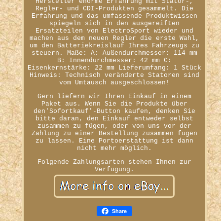
Hersteller enorme Erfahrung mit Stator-,
Regler- und CDI-Produkten gesammelt. Die
Erfahrung und das umfassende Produktwissen
spiegeln sich in den ausgereiften
Ersatzteilen von ElectroSport wieder und
machen aus dem neuen Regler die erste Wahl,
um den Batteriekreislauf Ihres Fahrzeugs zu
steuern. Maße: A: Außendurchmesser: 114 mm
B: Innendurchmesser: 42 mm C:
Eisenkernstärke: 22 mm Lieferumfang: 1 Stück
Hinweis: Technisch veränderte Statoren sind
vom Umtausch ausgeschlossen!
Gern liefern wir Ihren Einkauf in einem
Paket aus. Wenn Sie die Produkte über
den'Sofortkauf'-Button kaufen, denken Sie
bitte daran, den Einkauf entweder selbst
zusammen zu fügen, oder von uns vor der
Zahlung zu einer Bestellung zusammen fügen
zu lassen. Eine Portoerstattung ist dann
nicht mehr möglich.
Folgende Zahlungsarten stehen Ihnen zur
Verfügung.
Share