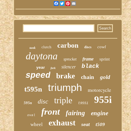
Facebook
Twitter
Pinterest
Email
carbon
cowl
clutch
discs
tank
daytona
frame
sprint
sprocket
black
silencer
year
fork
speed
brake
chain
gold
triumph
t595n
motorcycle
955i
triple
disc
595n
t955i
front
fairing
engine
oval
exhaust
seat
wheel
t509