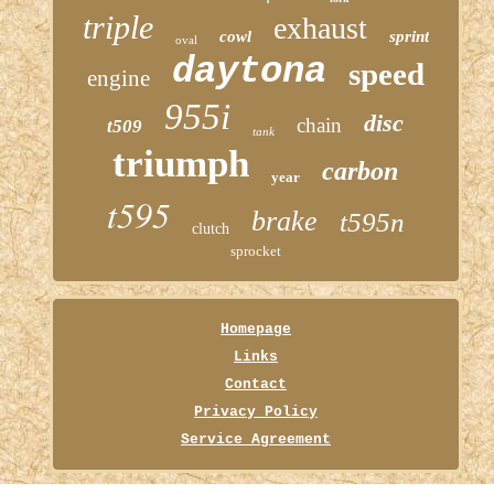
triple
exhaust
cowl
sprint
oval
daytona
speed
engine
955i
disc
chain
t509
tank
triumph
carbon
year
t595
brake
t595n
clutch
sprocket
Homepage
Links
Contact
Privacy Policy
Service Agreement