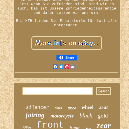
Erst wenn Sie zufrieden sind, sind wir es
auch. Das ist unsere Zufriedenheitsgarantie
und dafür setzen wir uns ein!
Bei MTH finden Sie Ersatzteile für fast alle
Motorräder.
Share
Facebook
Twitter
Pinterest
Email
seat
wheel
silencer
discs
t955i
fairing
black
gold
motorcycle
front
rear
frame
595n
fork