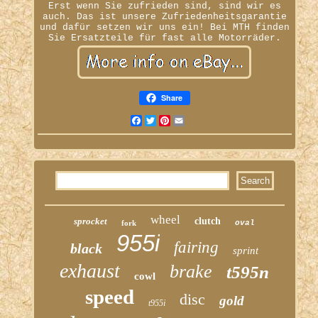
Erst wenn Sie zufrieden sind, sind wir es
auch. Das ist unsere Zufriedenheitsgarantie
und dafür setzen wir uns ein! Bei MTH finden
Sie Ersatzteile für fast alle Motorräder.
Share
Facebook
Twitter
Pinterest
Email
wheel
sprocket
clutch
fork
oval
955i
fairing
black
sprint
exhaust
brake
t595n
cowl
speed
disc
gold
t955i