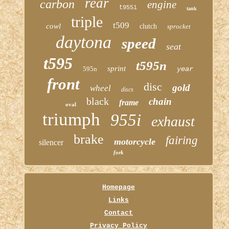
rear
carbon
engine
t955i
tank
triple
t509
cowl
clutch
sprocket
daytona
speed
seat
t595
t595n
sprint
595n
year
front
disc
gold
wheel
discs
black
chain
frame
oval
triumph
955i
exhaust
brake
fairing
motorcycle
silencer
fork
Homepage
Links
Contact
Privacy Policy