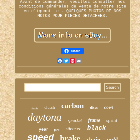
Avant de commander, veuillez consulter nos
conditions générales de vente de notre site
en cliquant ici. QUELQUES PHOTOS DE NOS
MOTOS POUR PIECES DETACHEES.
Share
Facebook
Twitter
Pinterest
Email
carbon
cowl
clutch
discs
tank
daytona
frame
sprint
sprocket
black
silencer
year
fork
speed
brake
chain
gold