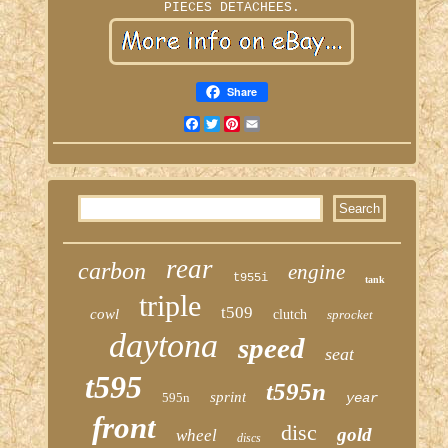
PIECES DETACHEES.
Share
Facebook
Twitter
Pinterest
Email
rear
carbon
engine
t955i
tank
triple
t509
cowl
clutch
sprocket
daytona
speed
seat
t595
t595n
sprint
595n
year
front
disc
gold
wheel
discs