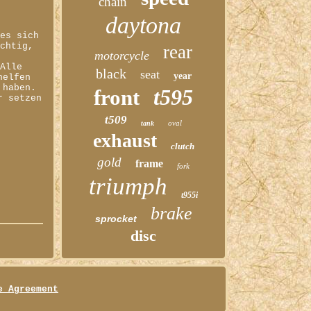
chain
daytona
 es sich
üchtig,
rear
motorcycle
 Alle
black
seat
year
helfen
 haben.
t595
front
r setzen
t509
oval
tank
exhaust
clutch
gold
frame
fork
triumph
t955i
brake
sprocket
disc
e Agreement