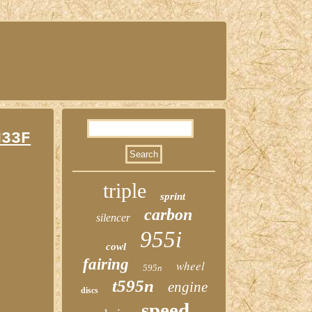
N33F
triple
sprint
carbon
silencer
955i
cowl
fairing
wheel
595n
t595n
engine
discs
speed