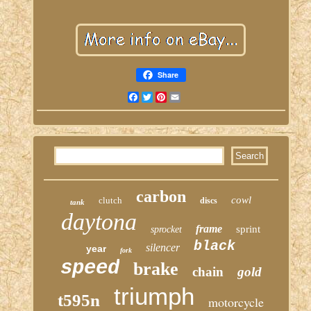
Share
Facebook
Twitter
Pinterest
Email
carbon
cowl
clutch
discs
tank
daytona
frame
sprint
sprocket
black
silencer
year
fork
speed
brake
chain
gold
triumph
t595n
motorcycle