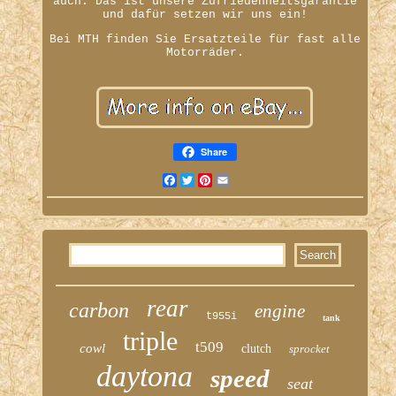
auch. Das ist unsere Zufriedenheitsgarantie
und dafür setzen wir uns ein!
Bei MTH finden Sie Ersatzteile für fast alle
Motorräder.
Share
Facebook
Twitter
Pinterest
Email
rear
carbon
engine
t955i
tank
triple
t509
cowl
clutch
sprocket
daytona
speed
seat